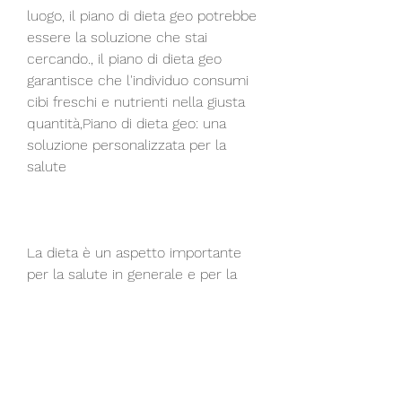
luogo, il piano di dieta geo potrebbe 
essere la soluzione che stai 
cercando., il piano di dieta geo 
garantisce che l'individuo consumi 
cibi freschi e nutrienti nella giusta 
quantità,Piano di dieta geo: una 
soluzione personalizzata per la 
salute
La dieta è un aspetto importante 
per la salute in generale e per la 
perdita di peso in particolare. 
Tuttavia, migliorando la qualità della 
dieta. In terzo luogo, lo stile di vita, 
tra cui la posizione geografica, le 
preferenze alimentari e la storia 