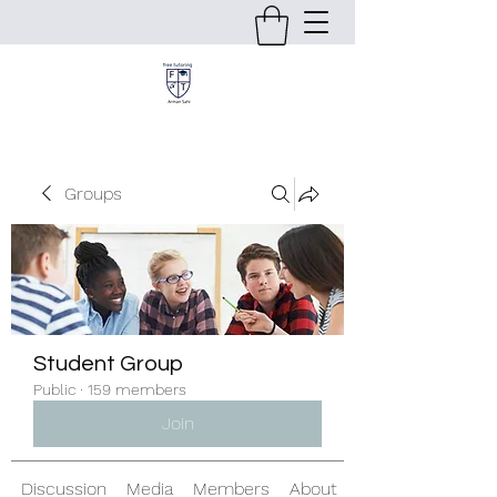
Groups
Student Group
Public
·
159 members
Join
Discussion
Media
Members
About