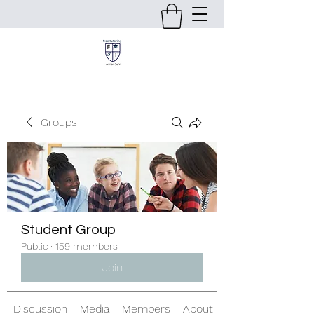
Groups
Student Group
Public
·
159 members
Join
Discussion
Media
Members
About