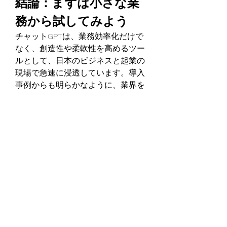
結論：まずは小さな業
務から試してみよう
チャットGPTは、業務効率化だけで
なく、創造性や柔軟性を高めるツー
ルとして、日本のビジネスと起業の
現場で急速に浸透しています。導入
事例からも明らかなように、業界を
問わず多くの企業がその可能性を認
識し、活用を進めています。
もしまだチャットGPTを体験したこ
とがない方は、まずは小さな業務か
ら試してみることをおすすめしま
す。新しい可能性が、きっとあなた
のビジネスに革新をもたらすでしょ
う。
0
0
2