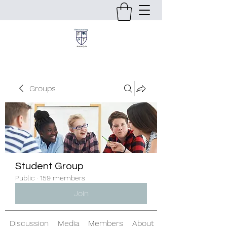
Groups
Student Group
Public
·
159 members
Join
Discussion
Media
Members
About