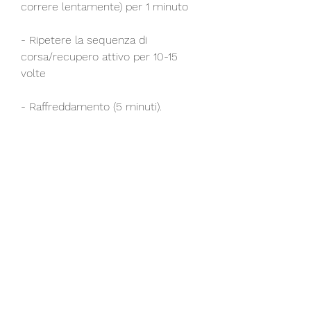
correre lentamente) per 1 minuto
- Ripetere la sequenza di 
corsa/recupero attivo per 10-15 
volte
- Raffreddamento (5 minuti).
4. HIIT
L'allenamento HIIT (High-Intensity 
Interval Training) è un tipo di 
allenamento che prevede periodi di 
lavoro ad alta intensità alternati a 
periodi di recupero attivo. Questo 