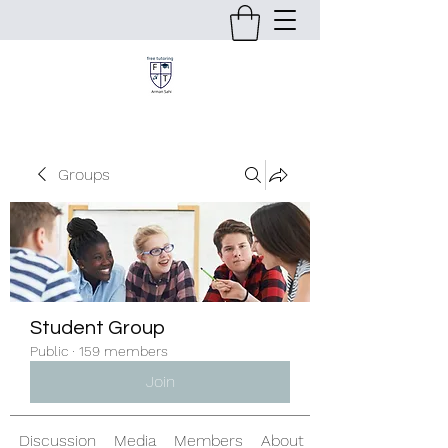
Groups
Student Group
Public
·
159 members
Join
Discussion
Media
Members
About