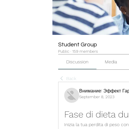
Student Group
Public
·
159 members
Discussion
Media
Back
Внимание! Эффект Гар
September 8, 2023
Fase di dieta d
Inizia la tua perdita di peso co