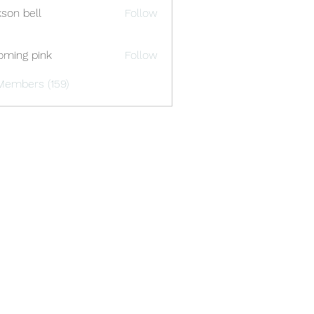
kson bell
Follow
oming pink
Follow
Members (159)