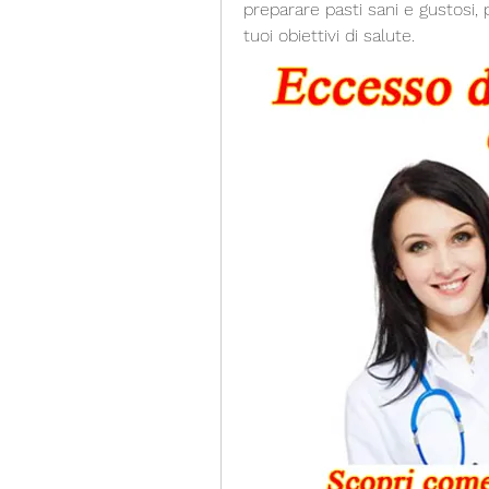
preparare pasti sani e gustosi,
tuoi obiettivi di salute.