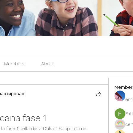
Members
About
Member
антирован!
em
Fat
ucana fase 1
cen
n la fase 1 della dieta Dukan. Scopri come 