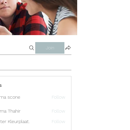
Join
s
ma scone
Follow
ima Thahir
Follow
ter Kleurplaat.
Follow