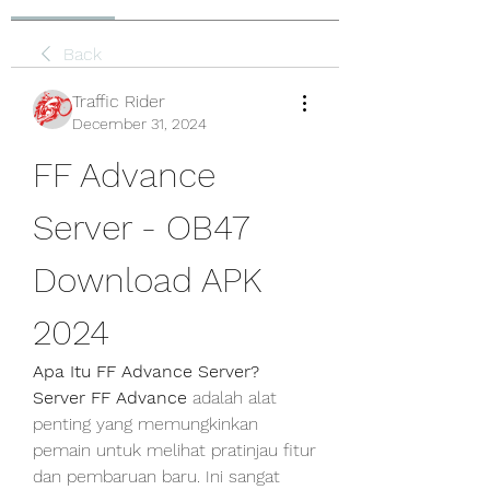
Back
Traffic Rider
December 31, 2024
FF Advance 
Server - OB47 
Download APK 
2024
Apa Itu FF Advance Server?
Server FF Advance
 adalah alat 
penting yang memungkinkan 
pemain untuk melihat pratinjau fitur 
dan pembaruan baru. Ini sangat 