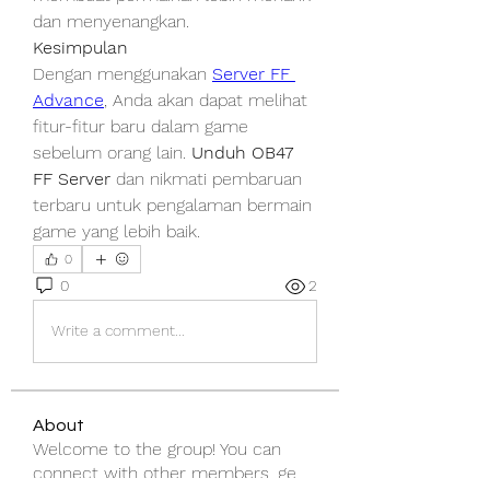
dan menyenangkan.
Kesimpulan
Dengan menggunakan 
Server FF 
Advance
, Anda akan dapat melihat 
fitur-fitur baru dalam game 
sebelum orang lain. 
Unduh OB47 
FF Server
 dan nikmati pembaruan 
terbaru untuk pengalaman bermain 
game yang lebih baik.
0
0
2
Write a comment...
About
Welcome to the group! You can
connect with other members, ge
...