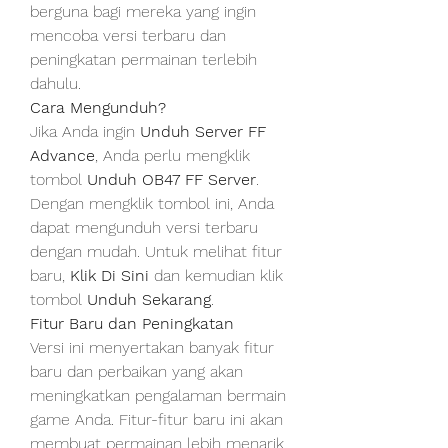
berguna bagi mereka yang ingin 
mencoba versi terbaru dan 
peningkatan permainan terlebih 
dahulu.
Cara Mengunduh?
Jika Anda ingin 
Unduh Server FF 
Advance
, Anda perlu mengklik 
tombol 
Unduh OB47 FF Server
. 
Dengan mengklik tombol ini, Anda 
dapat mengunduh versi terbaru 
dengan mudah. Untuk melihat fitur 
baru, 
Klik Di Sini
 dan kemudian klik 
tombol 
Unduh Sekarang
.
Fitur Baru dan Peningkatan
Versi ini menyertakan banyak fitur 
baru dan perbaikan yang akan 
meningkatkan pengalaman bermain 
game Anda. Fitur-fitur baru ini akan 
membuat permainan lebih menarik 