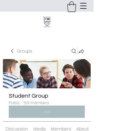
Groups
Student Group
Public
·
159 members
Join
Discussion
Media
Members
About