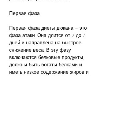
Первая фаза
Первая фаза диеты дюкана – это 
фаза атаки. Она длится от 2 до 7 
дней и направлена на быстрое 
снижение веса. В эту фазу 
включаются белковые продукты, 
должны быть богаты белками и 
иметь низкое содержание жиров и 
углеводов. Ниже приведены 
несколько рецептов, после чего 
вы перейдете на следующую 
фазу диеты., соль и перец.
2. Разогреть сковороду и 
выложить на нее лосось.
3. Жарить лосось 2-3 минуты с 
каждой стороны.