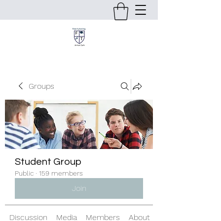
Groups
Student Group
Public
·
159 members
Join
Discussion
Media
Members
About