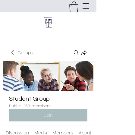
Groups
Student Group
Public
·
159 members
Join
Discussion
Media
Members
About