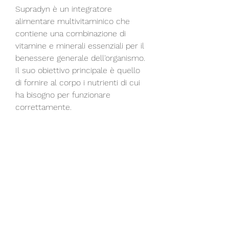
Supradyn è un integratore 
alimentare multivitaminico che 
contiene una combinazione di 
vitamine e minerali essenziali per il 
benessere generale dell'organismo. 
Il suo obiettivo principale è quello 
di fornire al corpo i nutrienti di cui 
ha bisogno per funzionare 
correttamente. 
Come funziona Supradyn per la 
perdita dei capelli?
Supradyn contiene una serie di 
vitamine e minerali che sono 
importanti per la salute dei capelli. 
Questi nutrienti includono la biotina, 
tra cui compresse e compresse 