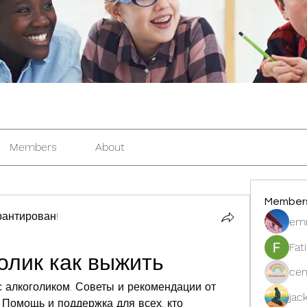
Members
About
Member
антирован!
em
Fat
олик как выжить
cen
с алкоголиком. Советы и рекомендации от 
jac
 Помощь и поддержка для всех, кто 