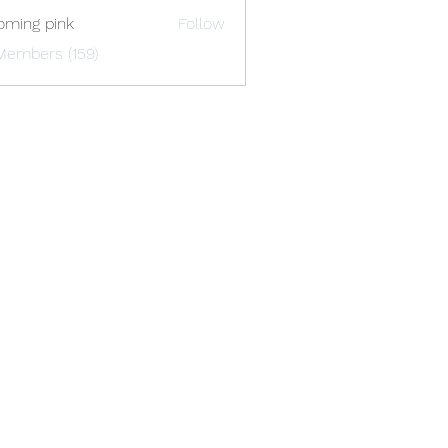
oming pink
Follow
Members (159)