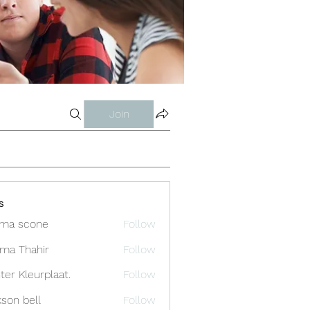
Join
s
ma scone
Follow
ima Thahir
Follow
ter Kleurplaat.
Follow
kson bell
Follow