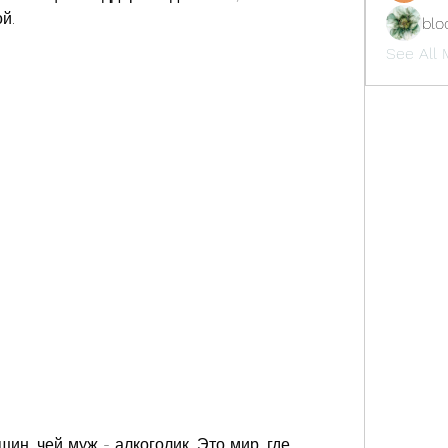
й.
blo
See All 
н, чей муж - алкоголик. Это мир, где 