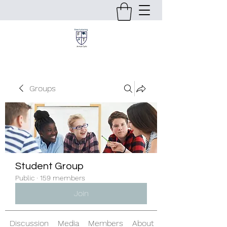
Groups
Student Group
Public
·
159 members
Join
Discussion
Media
Members
About