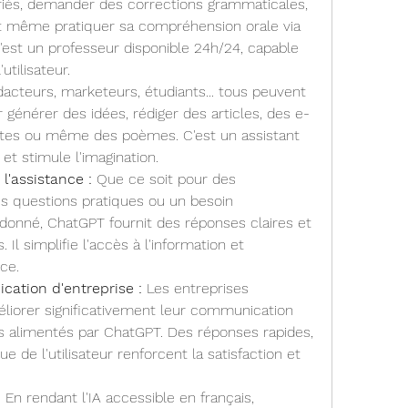
riés, demander des corrections grammaticales, 
et même pratiquer sa compréhension orale via 
'est un professeur disponible 24h/24, capable 
utilisateur.
acteurs, marketeurs, étudiants... tous peuvent 
 générer des idées, rédiger des articles, des e-
tes ou même des poèmes. C'est un assistant 
 et stimule l'imagination.
 l'assistance :
 Que ce soit pour des 
 questions pratiques ou un besoin 
 donné, ChatGPT fournit des réponses claires et 
 Il simplifie l'accès à l'information et 
ce.
cation d'entreprise :
 Les entreprises 
iorer significativement leur communication 
s alimentés par ChatGPT. Des réponses rapides, 
e de l'utilisateur renforcent la satisfaction et 
:
 En rendant l'IA accessible en français, 