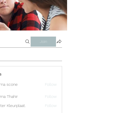
Join
s
ma scone
Follow
ima Thahir
Follow
ter Kleurplaat.
Follow