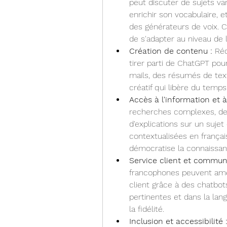
peut discuter de sujets va
enrichir son vocabulaire, 
des générateurs de voix. C
de s'adapter au niveau de l'
Création de contenu :
 Réd
tirer parti de ChatGPT pour
mails, des résumés de tex
créatif qui libère du temps
Accès à l'information et à
recherches complexes, des
d'explications sur un sujet
contextualisées en français.
démocratise la connaissan
Service client et communi
francophones peuvent amél
client grâce à des chatbot
pertinentes et dans la langu
la fidélité.
Inclusion et accessibilité 