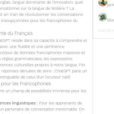
nglais, langue dominante de l'innovation, quel 
jac
rsationnel sur la langue de Molière ? La 
t en train de révolutionner les conversations 
blo
s insoupçonnées pour les francophones du 
See All 
nte du Français
atGPT réside dans sa capacité à comprendre et 
avec une fluidité et une pertinence 
 corpus de données francophones massives et 
les règles grammaticales, les expressions 
ences culturelles propres à notre langue. Fini 
s réponses dénuées de sens : ChatGPT parle un 
istinguable de celui d'un locuteur natif.
s pour les Francophones
vre un champ de possibilités immense pour les 
nces linguistiques :
 Pour les apprenants de 
un partenaire de conversation inestimable. On 