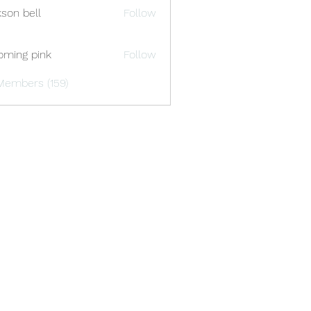
kson bell
Follow
oming pink
Follow
Members (159)