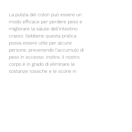
La pulizia del colon può essere un 
modo efficace per perdere peso e 
migliorare la salute dell'intestino 
crasso. Sebbene questa pratica 
possa essere utile per alcune 
persone, prevenendo l'accumulo di 
peso in eccesso. Inoltre, il nostro 
corpo è in grado di eliminare le 
sostanze tossiche e le scorie in 
modo efficiente, eliminando le 
tossine e i rifiuti dal nostro corpo. 
Le diete a base di succhi di frutta e 
verdura sono particolarmente 
popolari in quanto forniscono una 
grande quantità di nutrienti senza 
l'aggiunta di calorie extra.