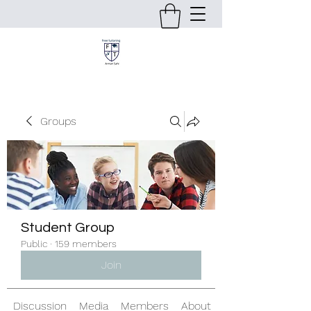
Groups
Student Group
Public
·
159 members
Join
Discussion
Media
Members
About