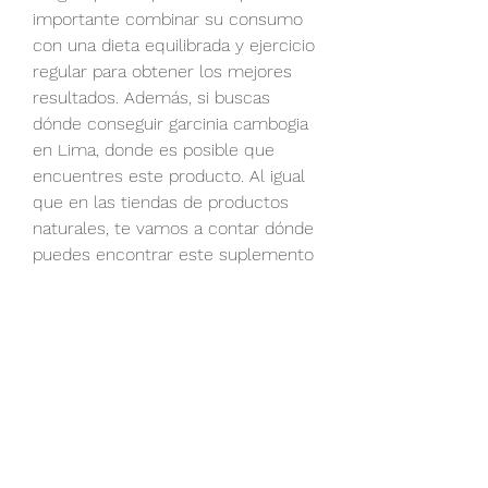
importante combinar su consumo 
con una dieta equilibrada y ejercicio 
regular para obtener los mejores 
resultados. Además, si buscas 
dónde conseguir garcinia cambogia 
en Lima, donde es posible que 
encuentres este producto. Al igual 
que en las tiendas de productos 
naturales, te vamos a contar dónde 
puedes encontrar este suplemento 
en la ciudad.
1. Tiendas de productos naturales
Una de las mejores opciones para 
encontrar garcinia cambogia en 
Lima es visitar tiendas de 
productos naturales. Estas tiendas 
suelen ofrecer una amplia variedad 