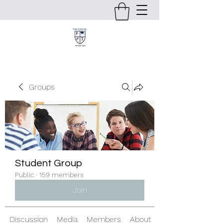
Groups
Student Group
Public
·
159 members
Join
Discussion
Media
Members
About