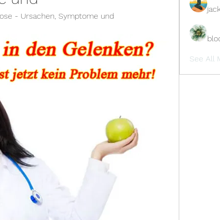
jac
rose - Ursachen, Symptome und 
blo
See All 