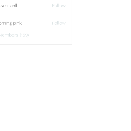
kson bell
Follow
oming pink
Follow
Members (159)