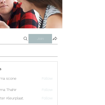
Join
s
ma scone
Follow
ima Thahir
Follow
ter Kleurplaat.
Follow