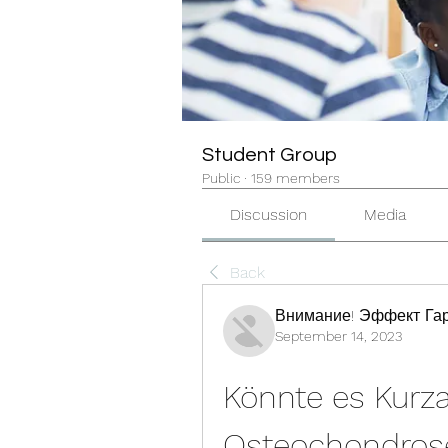
Student Group
Public
·
159 members
Discussion
Media
Back
Внимание! Эффект Гар
September 14, 2023
Könnte es Kurza
Osteochondros