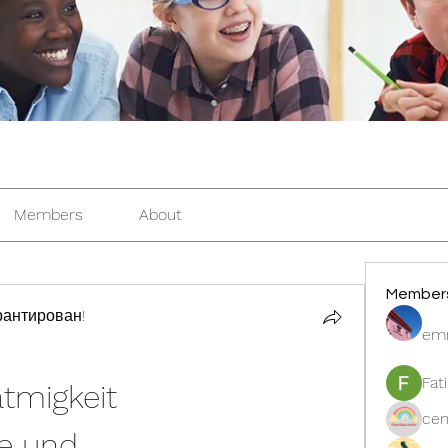
Members
About
Member
антирован!
em
Fat
tmigkeit 
cen
e und