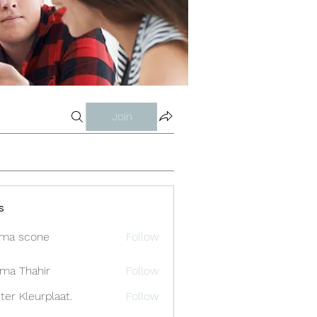
Join
s
ma scone
Follow
ima Thahir
Follow
ter Kleurplaat.
Follow