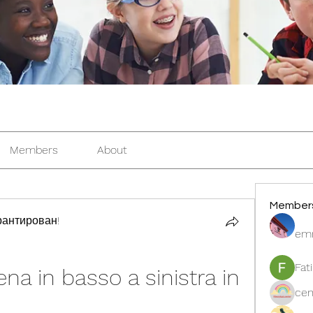
Members
About
Member
антирован!
em
Fat
na in basso a sinistra in 
cen