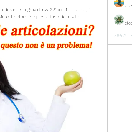
jac
ra durante la gravidanza? Scopri le cause, i 
iare il dolore in questa fase della vita.
blo
See All 