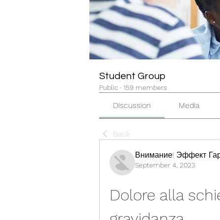
Student Group
Public
·
159 members
Discussion
Media
Back
Внимание! Эффект Гар
September 4, 2023
Dolore alla schie
gravidanza