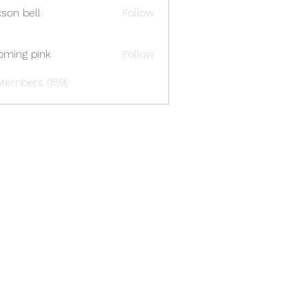
kson bell
Follow
oming pink
Follow
Members (159)