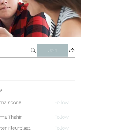
Join
s
ma scone
Follow
ima Thahir
Follow
ter Kleurplaat.
Follow