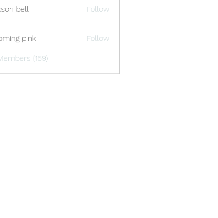
kson bell
Follow
oming pink
Follow
Members (159)