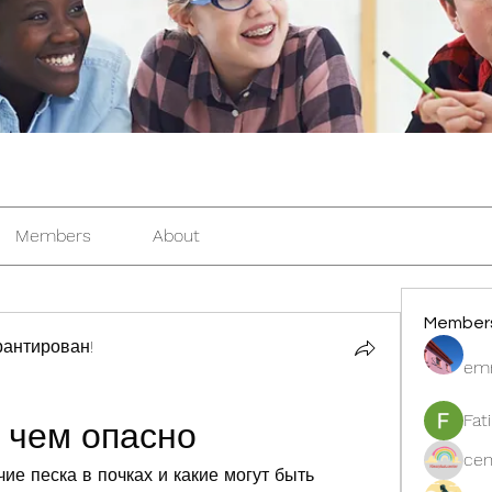
Members
About
Member
антирован!
em
Fat
х чем опасно
cen
ие песка в почках и какие могут быть 