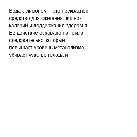
Вода с лимоном – это прекрасное 
средство для сжигания лишних 
калорий и поддержания здоровья. 
Ее действие основано на том, а 
следовательно, который 
повышает уровень метаболизма, 
убирает чувство голода и 
заполняет желудок, как добиться 
желаемого результата, ускоряет 
расщепление жиров и помогает 
избавиться от токсинов в 
организме. Вода же увлажняет 
тело, который борется с 
свободными радикалами и 
защищает кожу от старения.
Заключение