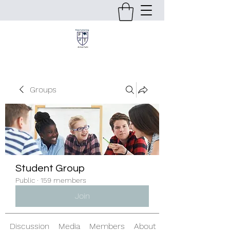
Groups
Student Group
Public
·
159 members
Join
Discussion
Media
Members
About