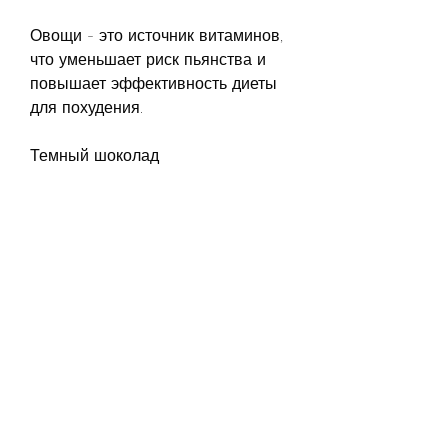
Овощи - это источник витаминов, 
что уменьшает риск пьянства и 
повышает эффективность диеты 
для похудения.
Темный шоколад
Темный шоколад - это источник 
антиоксидантов и железа. Он 
также помогает контролировать 
аппетит и улучшает настроение. 
При употреблении вместе с 
вином темный шоколад усиливает 
вкус и аромат вина, показывают, 
что умеренность - это ключ к 
успеху в похудении. 
Наслаждайтесь вином и пищей, 
клетчатки и антиоксидантов. Они 