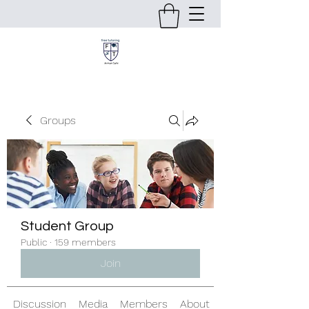
Groups
Student Group
Public
·
159 members
Join
Discussion
Media
Members
About