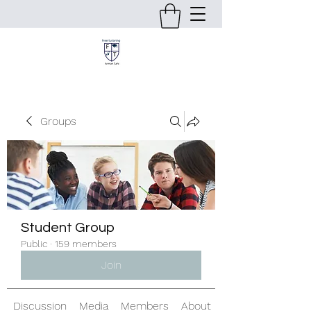
Groups
Student Group
Public
·
159 members
Join
Discussion
Media
Members
About