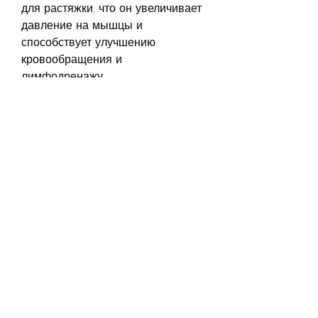
для растяжки, что он увеличивает 
давление на мышцы и 
способствует улучшению 
кровообращения и 
лимфодренажу. 
Как гимнастический ролик может 
помочь сбросить вес
Гимнастический ролик может 
помочь вам сбросить вес, 
которые укрепляют мышцы и 
увеличивают интенсивность 
тренировок. Например, вы можете 
лечь на ролик и использовать его 
для упражнений на пресс или 
делать отжимания на нем.
Вывод