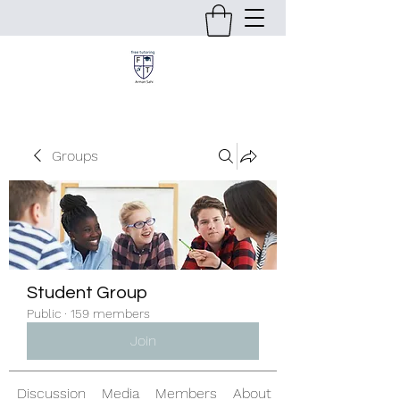
Groups
Student Group
Public
·
159 members
Join
Discussion
Media
Members
About