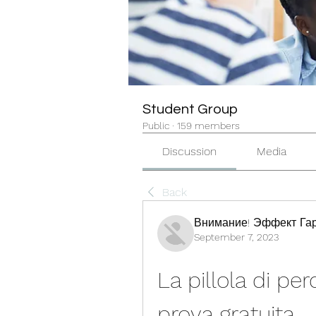
Student Group
Public
·
159 members
Discussion
Media
Back
Внимание! Эффект Гар
September 7, 2023
La pillola di per
prova gratuita