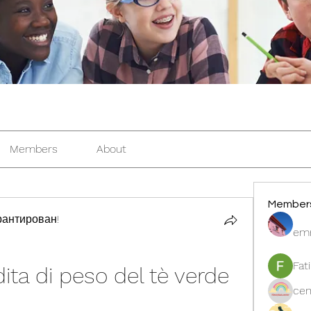
Members
About
Member
антирован!
em
Fat
dita di peso del tè verde 
cen