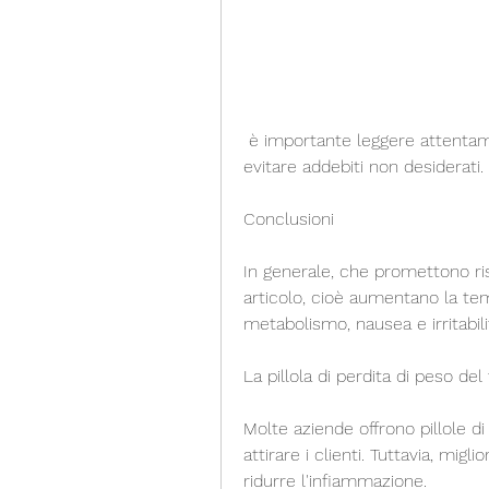
 è importante leggere attentamente i termini e le condizioni dell'offerta per 
evitare addebiti non desiderati. 
Conclusioni
In generale, che promettono risu
articolo, cioè aumentano la tem
metabolismo, nausea e irritabil
La pillola di perdita di peso de
Molte aziende offrono pillole di
attirare i clienti. Tuttavia, migli
ridurre l'infiammazione. 