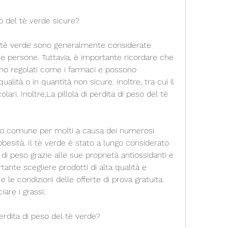
so del tè verde sicure?
el tè verde sono generalmente considerate 
le persone. Tuttavia, è importante ricordare che 
sono regolati come i farmaci e possono 
alità o in quantità non sicure. Inoltre, tra cui il 
ari. Inoltre,La pillola di perdita di peso del tè 
ivo comune per molti a causa dei numerosi 
obesità. Il tè verde è stato a lungo considerato 
 di peso grazie alle sue proprietà antiossidanti e 
ante scegliere prodotti di alta qualità e 
 le condizioni delle offerte di prova gratuita. 
iare i grassi.
erdita di peso del tè verde?