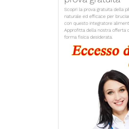
Scopri la prova gratuita della pi
naturale ed efficace per bruciar
con questo integratore alimenta
Approfitta della nostra offerta d
forma fisica desiderata.