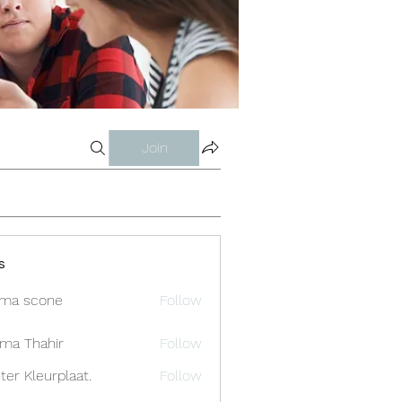
Join
s
ma scone
Follow
ima Thahir
Follow
ter Kleurplaat.
Follow