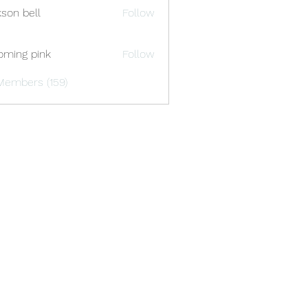
kson bell
Follow
oming pink
Follow
Members (159)