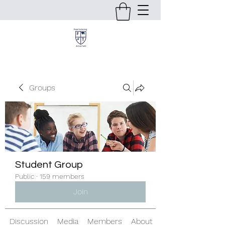
Groups
Student Group
Public
·
159 members
Join
Discussion
Media
Members
About