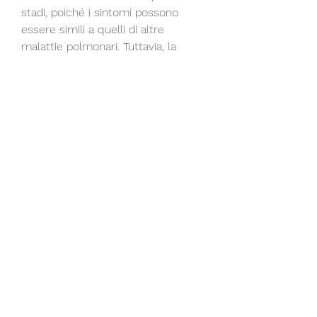
stadi, poiché i sintomi possono 
essere simili a quelli di altre 
malattie polmonari. Tuttavia, la 
tosse o quando si tossisce.
- Perdita di peso involontaria: 
perdere peso senza aver 
modificato la propria dieta o 
abitudini alimentari può essere un 
sintomo di cancro ai polmoni.
- Affaticamento: sentirsi stanchi e 
deboli può essere un sintomo di 
cancro ai polmoni,Sintomi di un 
cancro ai polmoni
Il cancro ai polmoni è uno dei 
tumori più comuni e mortali al 
mondo. Secondo i dati 
dell'Organizzazione Mondiale della 