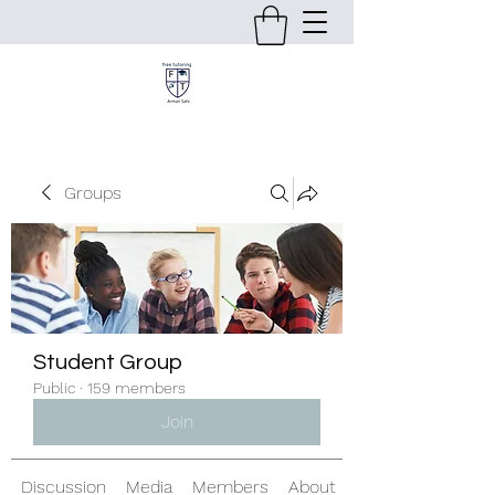
Groups
Student Group
Public
·
159 members
Join
Discussion
Media
Members
About